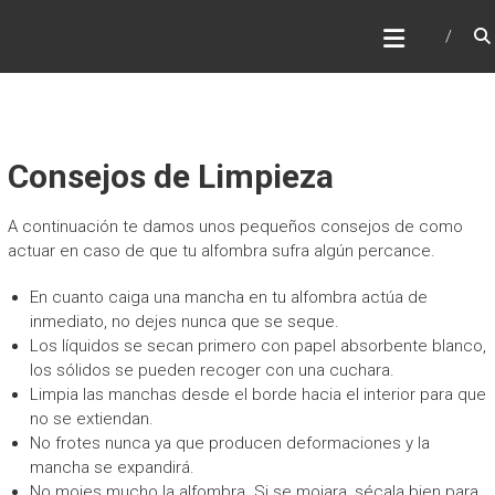
Saltar
INTERALFOMBRA
al
Limpieza de Alfombras
contenido
Consejos de Limpieza
A continuación te damos unos pequeños consejos de como
actuar en caso de que tu alfombra sufra algún percance.
En cuanto caiga una mancha en tu alfombra actúa de
inmediato, no dejes nunca que se seque.
Los líquidos se secan primero con papel absorbente blanco,
los sólidos se pueden recoger con una cuchara.
Limpia las manchas desde el borde hacia el interior para que
no se extiendan.
No frotes nunca ya que producen deformaciones y la
mancha se expandirá.
No mojes mucho la alfombra. Si se mojara, sécala bien para